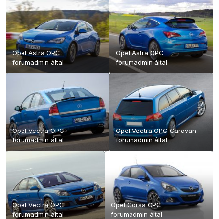
Opel Astra OPC
Opel Astra OPC
forumadmin
által
forumadmin
által
Opel Vectra OPC
Opel Vectra OPC Caravan
forumadmin
által
forumadmin
által
Opel Vectra OPC
Opel Corsa OPC
forumadmin
által
forumadmin
által