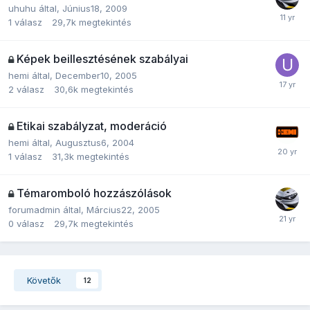
uhuhu
által,
Június18, 2009
1
válasz
29,7k
megtekintés
Képek beillesztésének szabályai
hemi
által,
December10, 2005
2
válasz
30,6k
megtekintés
Etikai szabályzat, moderáció
hemi
által,
Augusztus6, 2004
1
válasz
31,3k
megtekintés
Témaromboló hozzászólások
forumadmin
által,
Március22, 2005
0
válasz
29,7k
megtekintés
Követők
12