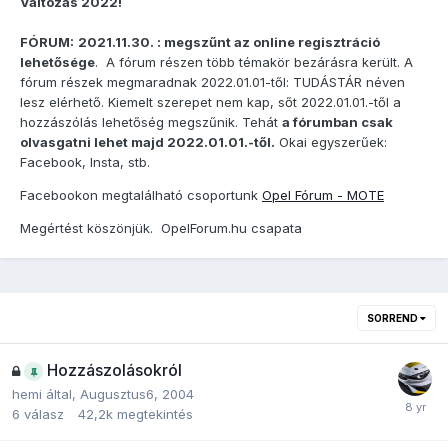
Változás 2022!
FÓRUM:
2021.11.30. : megszűnt az online regisztráció
lehetősége
. A fórum részen több témakör bezárásra került. A
fórum részek megmaradnak 2022.01.01-től: TUDÁSTÁR néven
lesz elérhető. Kiemelt szerepet nem kap, sőt 2022.01.01.-től a
hozzászólás lehetőség megszűnik. Tehát
a fórumban csak
olvasgatni lehet majd 2022.01.01.-től.
Okai egyszerűek:
Facebook, Insta, stb.
Facebookon megtalálható csoportunk
Opel Fórum - MOTE
Megértést köszönjük. OpelForum.hu csapata
SORREND
Hozzászolásokról
hemi
által,
Augusztus6, 2004
6
válasz
42,2k
megtekintés