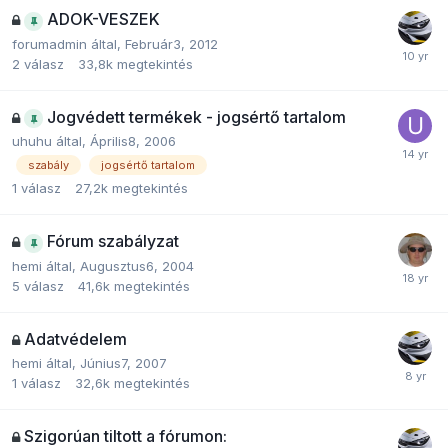
ADOK-VESZEK
forumadmin
által,
Február3, 2012
2
válasz
33,8k
megtekintés
Jogvédett termékek - jogsértő tartalom
uhuhu
által,
Április8, 2006
szabály
jogsértő tartalom
1
válasz
27,2k
megtekintés
Fórum szabályzat
hemi
által,
Augusztus6, 2004
5
válasz
41,6k
megtekintés
Adatvédelem
hemi
által,
Június7, 2007
1
válasz
32,6k
megtekintés
Szigorúan tiltott a fórumon: