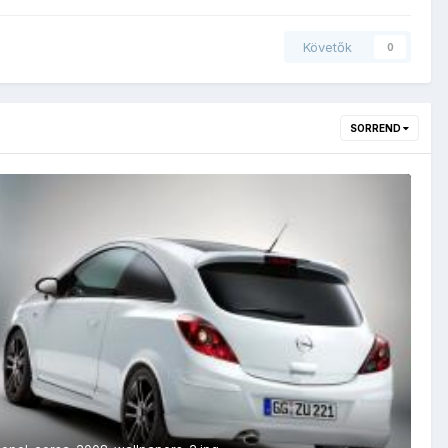
Követők
0
SORREND