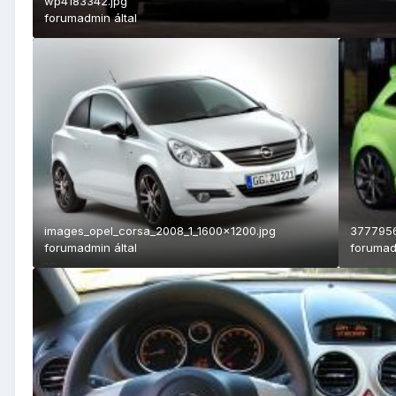
wp4183342.jpg
forumadmin
által
images_opel_corsa_2008_1_1600x1200.jpg
3777956
forumadmin
által
foruma