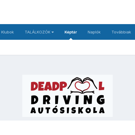
 Klubok
TALÁLKOZÓK
Képtár
Naplók
Továbbiak