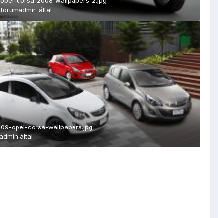
opel_corsa_2008_wallpapers_2.jpg
forumadmin
által
09-opel-corsa-wallpapers.jpg
admin
által