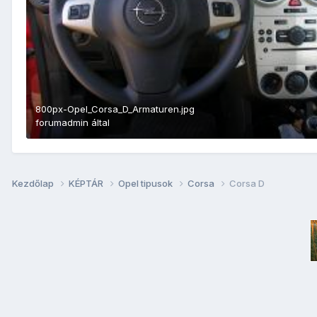
800px-Opel_Corsa_D_Armaturen.jpg
forumadmin
által
Kezdőlap
KÉPTÁR
Opel tipusok
Corsa
Corsa D