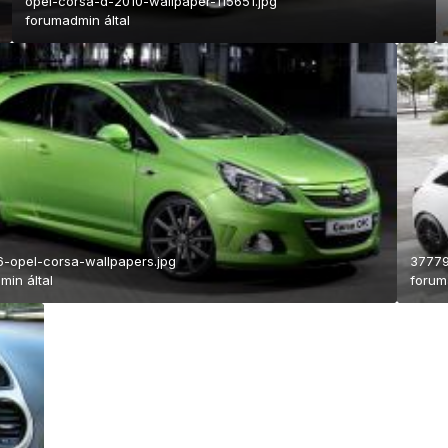
opel-corsa-d-2010-wallpaper-115651.jpg
forumadmin
által
-opel-corsa-wallpapers.jpg
37779
dmin
által
forum