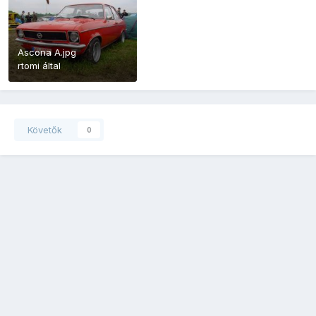
Ascona A.jpg
rtomi
által
Követők
0