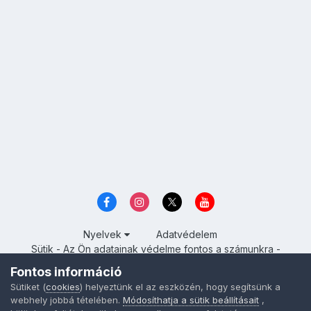
Nyelvek
Adatvédelem
Sütik - Az Ön adatainak védelme fontos a számunkra -
MainPage.hu
Fontos információ
Powered by Invision Community
Sütiket (
cookies
) helyeztünk el az eszközén, hogy segítsünk a
webhely jobbá tételében.
Módosíthatja a sütik beállításait
,