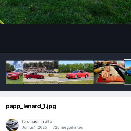
Image Tools
papp_lenard_1.jpg
forumadmin
által
Június1, 2025
720 megtekintés