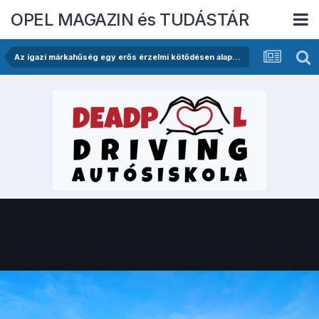
OPEL MAGAZIN és TUDÁSTÁR
Az igazi márkahűség egy erős érzelmi kötődésen alapul! -Papp Lénárd és az Opel.