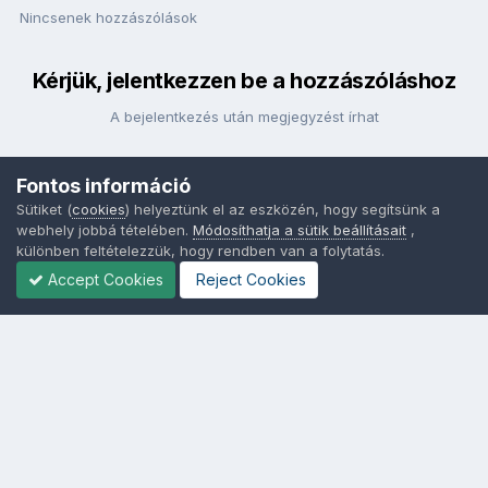
Nincsenek hozzászólások
Kérjük, jelentkezzen be a hozzászóláshoz
A bejelentkezés után megjegyzést írhat
Fontos információ
Bejelentkezés
Sütiket (
cookies
) helyeztünk el az eszközén, hogy segítsünk a
webhely jobbá tételében.
Módosíthatja a sütik beállításait
,
különben feltételezzük, hogy rendben van a folytatás.
Accept Cookies
Reject Cookies
Nyelvek
Adatvédelem
Sütik - Az Ön adatainak védelme fontos a számunkra -
MainPage.hu
Powered by Invision Community