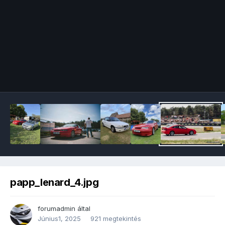
Image Tools
papp_lenard_4.jpg
forumadmin
által
Június1, 2025
921 megtekintés