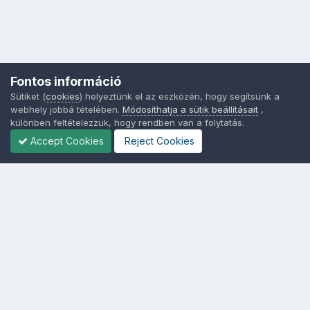
Fontos információ
Sütiket (
cookies
) helyeztünk el az eszközén, hogy segítsünk a
webhely jobbá tételében.
Módosíthatja a sütik beállításait
,
különben feltételezzük, hogy rendben van a folytatás.
Accept Cookies
Reject Cookies
Nyelvek
Adatvédelem
Sütik - Az Ön adatainak védelme fontos a számunkra -
MainPage.hu
Powered by Invision Community