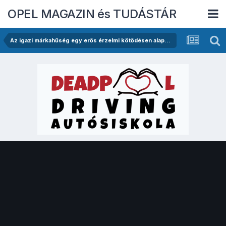
OPEL MAGAZIN és TUDÁSTÁR
Az igazi márkahűség egy erős érzelmi kötődésen alapul! -Papp Lénárd és az Opel.