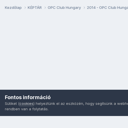
Kezdőlap
KÉPTÁR
OPC Club Hungary
2014 - OPC Club Hung
Fontos információ
Sütiket (
cookies
) helyeztünk el az eszközén, hogy segítsünk a webh
rendben van a folytatás.
Nyelvek