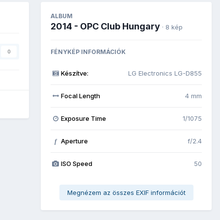
ALBUM
2014 - OPC Club Hungary
· 8 kép
FÉNYKÉP INFORMÁCIÓK
0
Készítve:
LG Electronics LG-D855
Focal Length
4 mm
Exposure Time
1/1075
Aperture
f/2.4
f
ISO Speed
50
Megnézem az összes EXIF információt