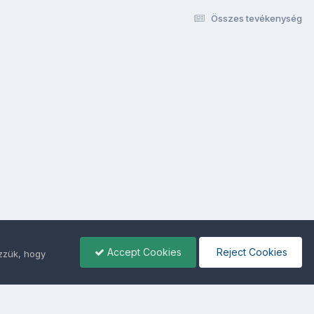
Összes tevékenység
Accept Cookies
Reject Cookies
ezzük, hogy
ámunkra -