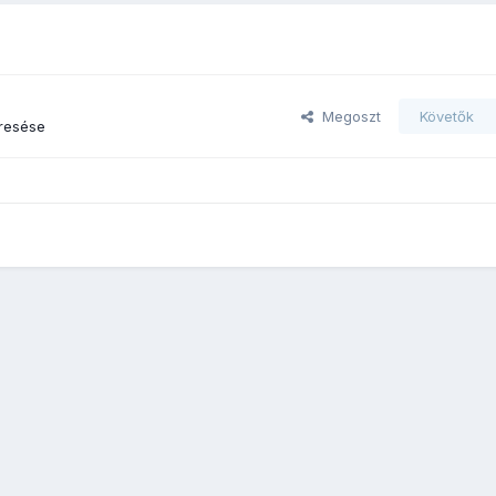
Megoszt
Követők
resése