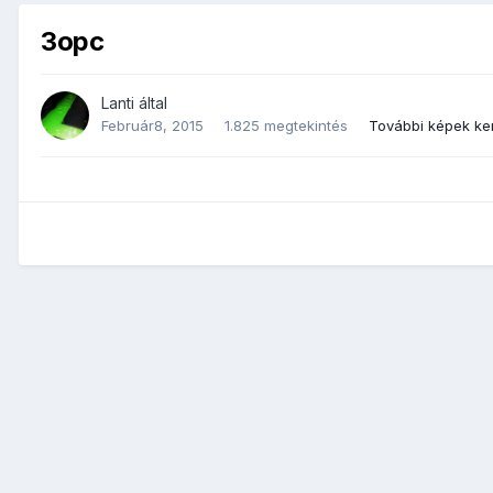
3opc
Lanti
által
Február8, 2015
1.825 megtekintés
További képek ke