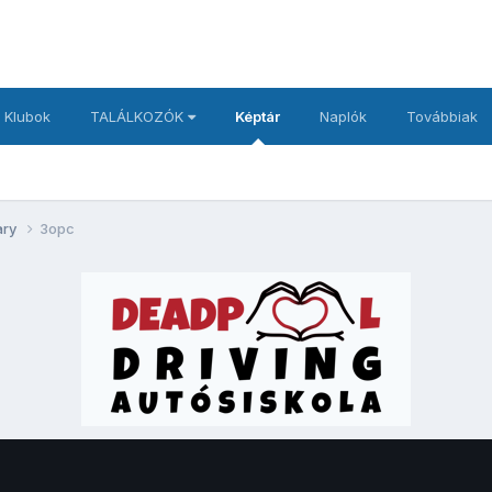
 Klubok
TALÁLKOZÓK
Képtár
Naplók
Továbbiak
ary
3opc