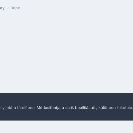
ary
3opc
ely jobbá tételében.
Módosíthatja a sütik beállításait
, különben feltétel
Adatvédelem
Sütik - Az Ön adatainak védelme fontos a sz