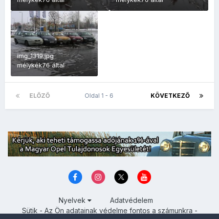
img_1319.jpg
mélykék76
által
ELŐZŐ
Oldal 1 - 6
KÖVETKEZŐ
Nyelvek
Adatvédelem
Sütik - Az Ön adatainak védelme fontos a számunkra -