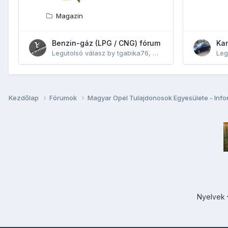
Magazin
Benzin-gáz (LPG / CNG) fórum
Ka
Legutolsó válasz by
tgabika76
,
Május5, 2019
Leg
Kezdőlap
Fórumok
Magyar Opel Tulajdonosok Egyesülete - Inf
Nyelvek