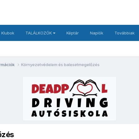
 Klubok
TALÁLKOZÓK
Képtár
Naplók
Továbbiak
ormációk
Környezetvédelem és balesetmegelőzés
őzés