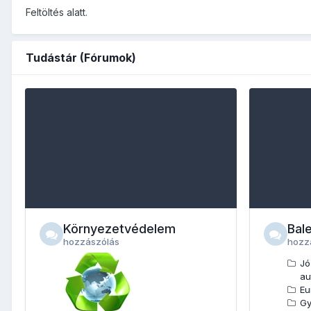
Feltöltés alatt.
Tudástár (Fórumok)
Környezetvédelem
Bal
hozzászólás
hozz
Jó
au
Eu
Gy