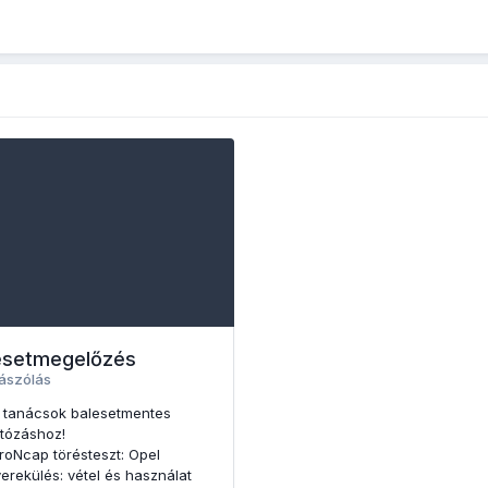
esetmegelőzés
ászólás
 tanácsok balesetmentes
tózáshoz!
roNcap törésteszt: Opel
erekülés: vétel és használat