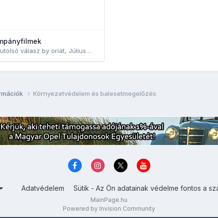
mpányfilmek
utolsó válasz by
oriat
,
Július23, 2014
ormációk
Környezetvédelem és balesetmegelőzés
Adatvédelem
Sütik - Az Ön adatainak védelme fontos a sz
MainPage.hu
Powered by Invision Community