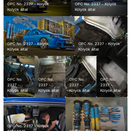
OPC No. 2337 - Kölyök
OPC No. 2337 - Kölyök
Kölyök
által
Kölyök
által
OPC No. 2337 - Kölyök
OPC No. 2337 - Kölyök
Kölyök
által
Kölyök
által
OPC No.
OPC No.
OPC No.
OPC No.
2337 -
2337 -
2337 -
2337 -
Kölyök
Kölyök
által
Kölyök
Kölyök
által
Kölyök
Kölyök
által
Kölyök
Kölyök
által
2014.08.15.
2014.08.15.
2014.08.15.
2014.08.15.
OPC No. 2337 - Kölyök