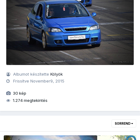
Albumot készítette
Kölyök
Frissítve
November9, 2015
30 kép
1.274 megtekintés
SORREND