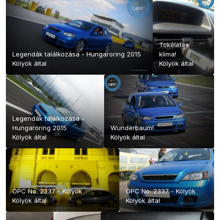
Tökéletes
Legendák találkozása - Hungaroring 2015
klíma!
Kölyök
által
Kölyök
által
Legendák találkozása -
Hungaroring 2015
Wunderbaum!
Kölyök
által
Kölyök
által
OPC No. 2337 - Kölyök
OPC No. 2337 - Kölyök
Kölyök
által
Kölyök
által