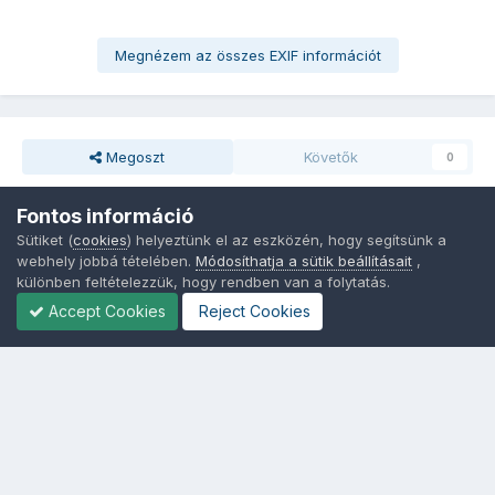
Megnézem az összes EXIF információt
Megoszt
Követők
0
Fontos információ
Nincsenek hozzászólások
Sütiket (
cookies
) helyeztünk el az eszközén, hogy segítsünk a
webhely jobbá tételében.
Módosíthatja a sütik beállításait
,
különben feltételezzük, hogy rendben van a folytatás.
Accept Cookies
Reject Cookies
Nyelvek
Adatvédelem
Sütik - Az Ön adatainak védelme fontos a számunkra -