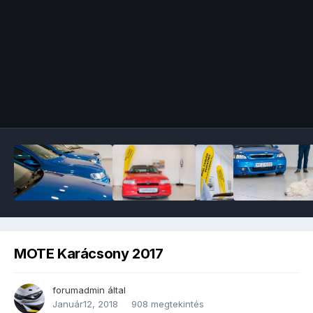
Image Tools
MOTE Karácsony 2017
forumadmin
által
Január12, 2018
908 megtekintés