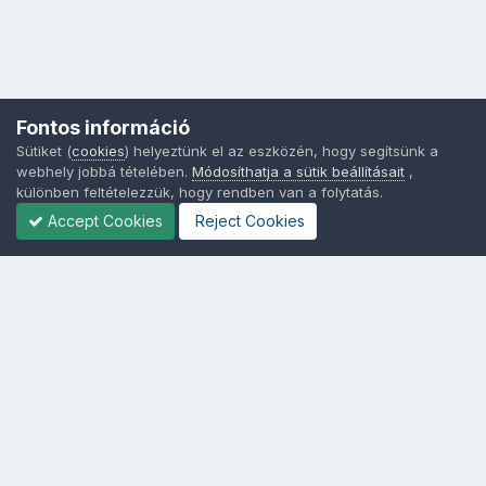
Fontos információ
Sütiket (
cookies
) helyeztünk el az eszközén, hogy segítsünk a
webhely jobbá tételében.
Módosíthatja a sütik beállításait
,
különben feltételezzük, hogy rendben van a folytatás.
Accept Cookies
Reject Cookies
Nyelvek
Adatvédelem
Sütik - Az Ön adatainak védelme fontos a számunkra -
MainPage.hu
Powered by Invision Community