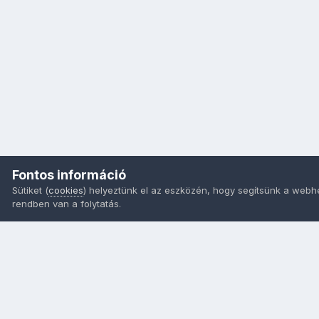
Fontos információ
Sütiket (
cookies
) helyeztünk el az eszközén, hogy segítsünk a webh
rendben van a folytatás.
Nyelvek