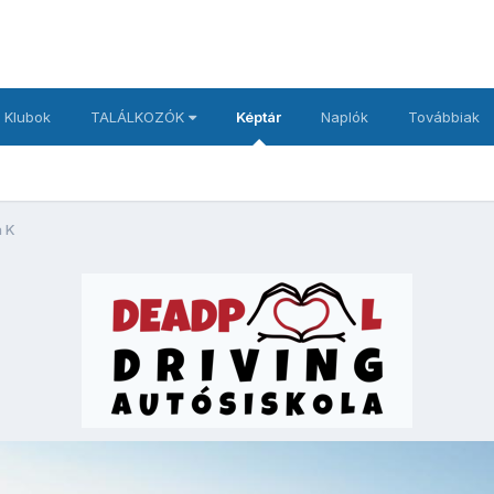
 Klubok
TALÁLKOZÓK
Képtár
Naplók
Továbbiak
a K