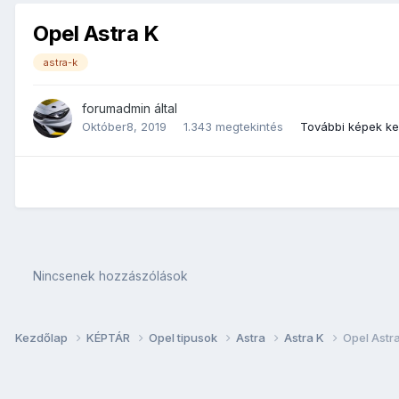
Opel Astra K
astra-k
forumadmin
által
Október8, 2019
1.343 megtekintés
További képek k
Nincsenek hozzászólások
Kezdőlap
KÉPTÁR
Opel tipusok
Astra
Astra K
Opel Astr