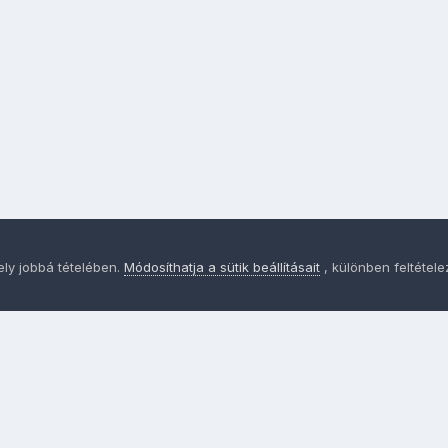
ely jobbá tételében.
Módosíthatja a sütik beállításait
, különben feltétel
Adatvédelem
Sütik - Az Ön adatainak védelme fontos a sz
MainPage.hu
Powered by Invision Community