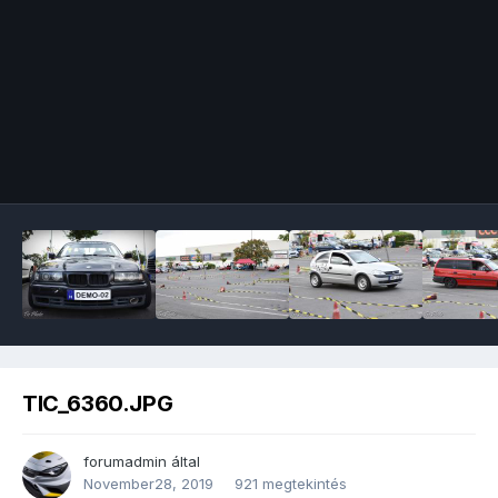
Image Tools
TIC_6360.JPG
forumadmin
által
November28, 2019
921 megtekintés