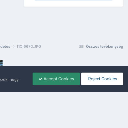
rdetés
TIC_6670.JPG
Összes tevékenység
Accept Cookies
Reject Cookies
ezzük, hogy
ámunkra -