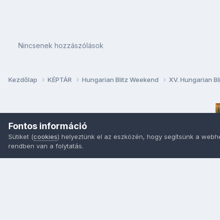
Nincsenek hozzászólások
Kezdőlap
KÉPTÁR
Hungarian Blitz Weekend
XV. Hungarian B
Fontos információ
Sütiket (
cookies
) helyeztünk el az eszközén, hogy segítsünk a webh
rendben van a folytatás.
Nyelvek