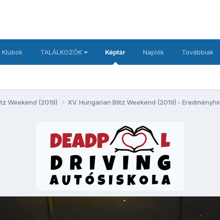
 Klubok
TALÁLKOZÓK
Képtár
Naplók
Továbbiak
litz Weekend (2019)
XV. Hungarian Blitz Weekend (2019) - Eredményhi