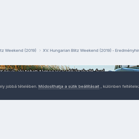
litz Weekend (2019)
XV. Hungarian Blitz Weekend (2019) - Eredményhi
ely jobbá tételében.
Módosíthatja a sütik beállításait
, különben feltétel
Adatvédelem
Sütik - Az Ön adatainak védelme fontos a sz
MainPage.hu
Powered by Invision Community