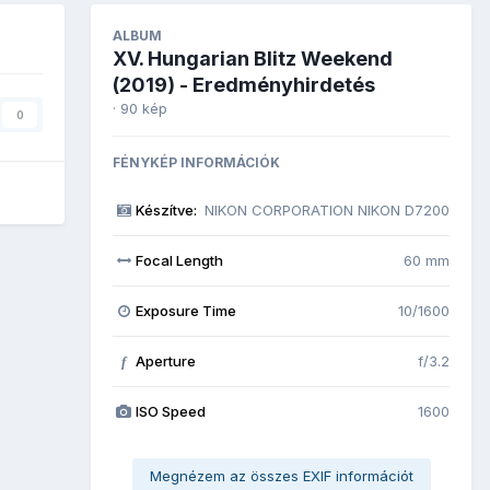
ALBUM
XV. Hungarian Blitz Weekend
(2019) - Eredményhirdetés
· 90 kép
0
FÉNYKÉP INFORMÁCIÓK
Készítve:
NIKON CORPORATION NIKON D7200
Focal Length
60 mm
Exposure Time
10/1600
Aperture
f/3.2
f
ISO Speed
1600
Megnézem az összes EXIF információt