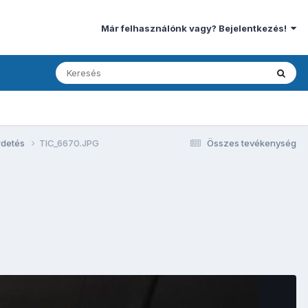
Már felhasználónk vagy? Bejelentkezés!
rdetés
TIC_6670.JPG
Összes tevékenység