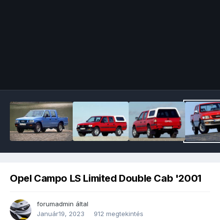
Image Tools
Opel Campo LS Limited Double Cab '2001
forumadmin
által
Január19, 2023
912 megtekintés