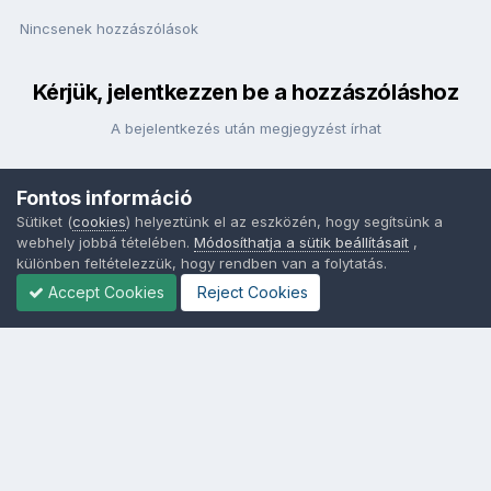
Nincsenek hozzászólások
Kérjük, jelentkezzen be a hozzászóláshoz
A bejelentkezés után megjegyzést írhat
Fontos információ
Bejelentkezés
Sütiket (
cookies
) helyeztünk el az eszközén, hogy segítsünk a
webhely jobbá tételében.
Módosíthatja a sütik beállításait
,
különben feltételezzük, hogy rendben van a folytatás.
Accept Cookies
Reject Cookies
Nyelvek
Adatvédelem
Sütik - Az Ön adatainak védelme fontos a számunkra -
MainPage.hu