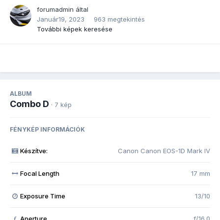
forumadmin
által
Január19, 2023
963 megtekintés
További képek keresése
ALBUM
Combo D
· 7 kép
FÉNYKÉP INFORMÁCIÓK
Készítve:
Canon Canon EOS-1D Mark IV
Focal Length
17 mm
Exposure Time
13/10
Aperture
f/16.0
f