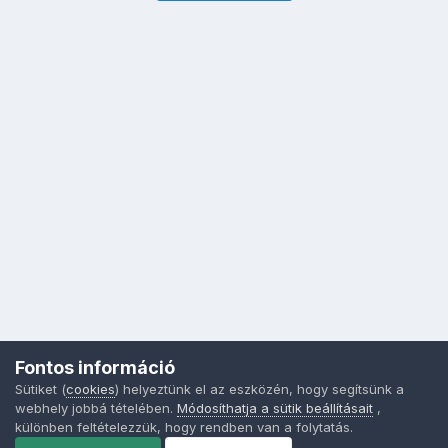
Fontos információ
Sütiket (
cookies
) helyeztünk el az eszközén, hogy segítsünk a
webhely jobbá tételében.
Módosíthatja a sütik beállításait
,
különben feltételezzük, hogy rendben van a folytatás.