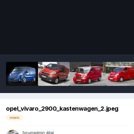
Image Tools
opel_vivaro_2900_kastenwagen_2.jpeg
vivaro
forumadmin
által