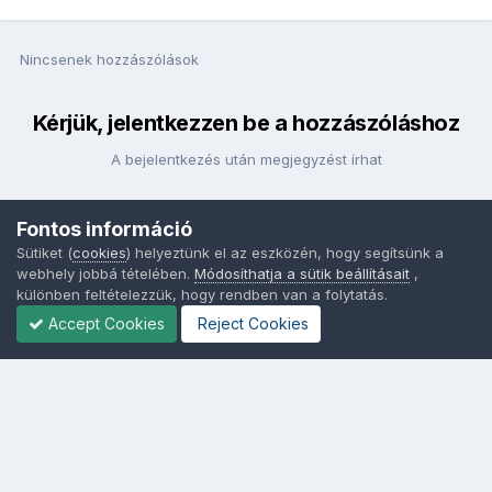
Nincsenek hozzászólások
Kérjük, jelentkezzen be a hozzászóláshoz
A bejelentkezés után megjegyzést írhat
Fontos információ
Bejelentkezés
Sütiket (
cookies
) helyeztünk el az eszközén, hogy segítsünk a
webhely jobbá tételében.
Módosíthatja a sütik beállításait
,
különben feltételezzük, hogy rendben van a folytatás.
Accept Cookies
Reject Cookies
Nyelvek
Adatvédelem
Sütik - Az Ön adatainak védelme fontos a számunkra -