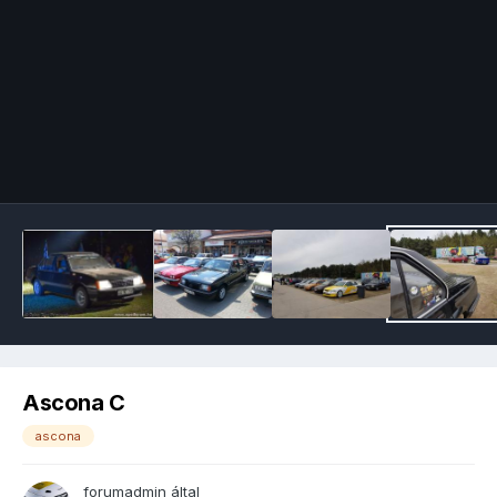
Image Tools
Ascona C
ascona
forumadmin
által