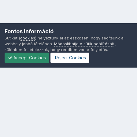
Fontos információ
Sütiket (
cookies
) helyeztünk el az eszközén, hogy segítsünk a
webhely jobbá tételében.
Módosíthatja a sütik beállításait
,
különben feltételezzük, hogy rendben van a folytatás.
Accept Cookies
Reject Cookies
Nyelvek
Adatvédelem
Sütik - Az Ön adatainak védelme fontos a számunkra -
MainPage.hu
Powered by Invision Community