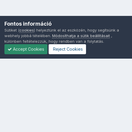
Fontos információ
Sütiket (
cookies
) helyeztünk el az eszközén, hogy segítsünk a
webhely jobbá tételében.
Módosíthatja a sütik beállításait
,
különben feltételezzük, hogy rendben van a folytatás.
Accept Cookies
Reject Cookies
Nyelvek
Adatvédelem
Sütik - Az Ön adatainak védelme fontos a számunkra -
MainPage.hu
Powered by Invision Community