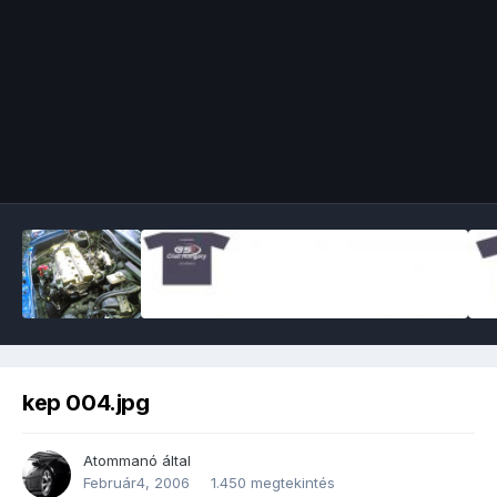
Image Tools
kep 004.jpg
Atommanó
által
Február4, 2006
1.450 megtekintés