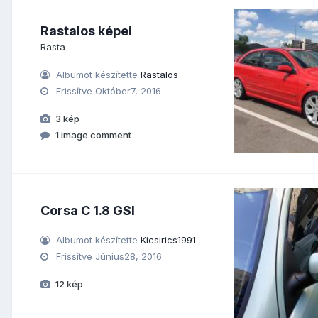
Rastalos képei
Rasta
Albumot készítette
Rastalos
Frissítve
Október7, 2016
3 kép
1 image comment
Corsa C 1.8 GSI
Albumot készítette
Kicsirics1991
Frissítve
Június28, 2016
12 kép