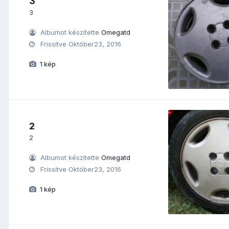
3
3
Albumot készítette
Omegatd
Frissítve
Október23, 2016
1 kép
2
2
Albumot készítette
Omegatd
Frissítve
Október23, 2016
1 kép