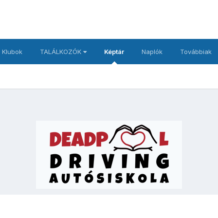
 Klubok
TALÁLKOZÓK
Képtár
Naplók
Továbbiak