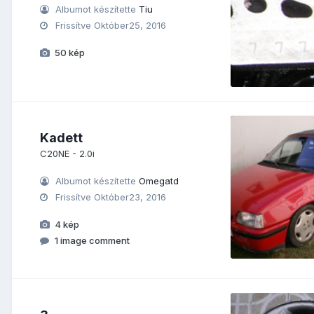
Albumot készítette
Tiu
Frissítve
Október25, 2016
50 kép
Kadett
C20NE - 2.0i
Albumot készítette
Omegatd
Frissítve
Október23, 2016
4 kép
1 image comment