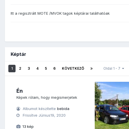
Itt a regisztrált MOTE /MVOK tagok képtárai találhatóak
Képtár
1
2
3
4
5
6
KÖVETKEZŐ
Oldal 1 - 7
Én
Képek rólam, hogy megismerjetek
Albumot készítette
bebida
Frissítve
Június19, 2020
13 kép