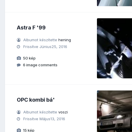
Astra F '99
Albumot készítette
hening
Frissítve
Június25, 2016
50 kép
6 image comments
OPC kombi bá'
Albumot készítette
voszi
Frissítve
Május13, 2016
15 kép