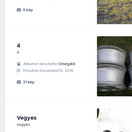
6 kép
4
4
Albumot készítette
Omegatd
Frissítve
December13, 2016
21 kép
Vegyes
vegyes