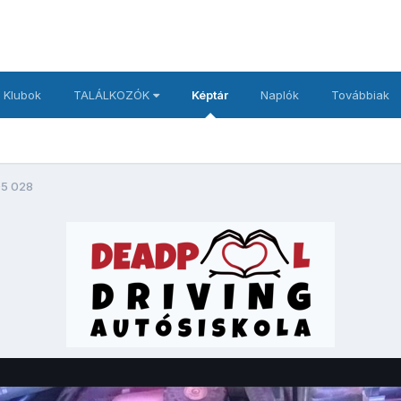
 Klubok
TALÁLKOZÓK
Képtár
Naplók
Továbbiak
5 028