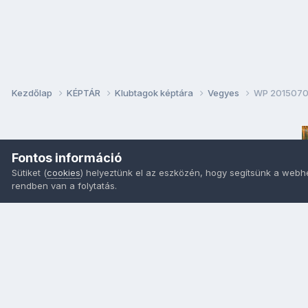
Kezdőlap
KÉPTÁR
Klubtagok képtára
Vegyes
WP 2015070
Fontos információ
Sütiket (
cookies
) helyeztünk el az eszközén, hogy segítsünk a webh
rendben van a folytatás.
Nyelvek