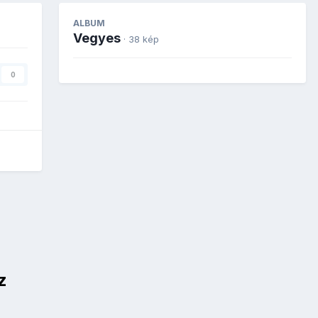
ALBUM
Vegyes
· 38 kép
0
z