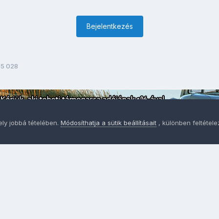
Bejelentkezés
5 028
ely jobbá tételében.
Módosíthatja a sütik beállításait
, különben feltétel
Adatvédelem
Sütik - Az Ön adatainak védelme fontos a sz
MainPage.hu
Powered by Invision Community