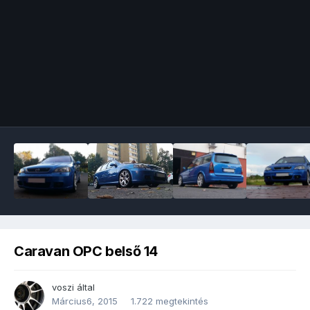
Image Tools
Caravan OPC belső 14
voszi
által
Március6, 2015
1.722 megtekintés