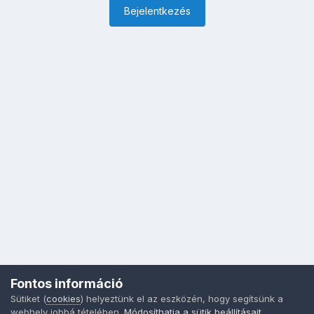
Bejelentkezés
Fontos információ
Sütiket (
cookies
) helyeztünk el az eszközén, hogy segítsünk a
webhely jobbá tételében.
Módosíthatja a sütik beállításait
,