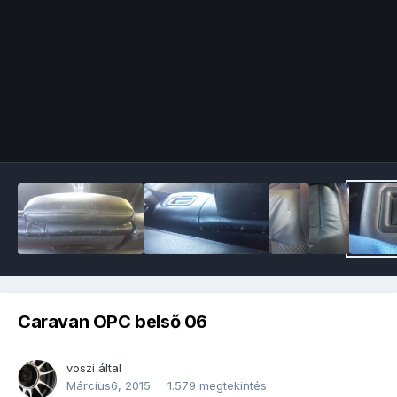
Image Tools
Caravan OPC belső 06
voszi
által
Március6, 2015
1.579 megtekintés