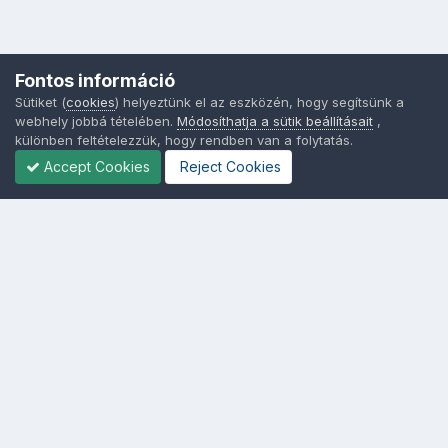
Fontos információ
Sütiket (
cookies
) helyeztünk el az eszközén, hogy segítsünk a
webhely jobbá tételében.
Módosíthatja a sütik beállításait
,
különben feltételezzük, hogy rendben van a folytatás.
Accept Cookies
Reject Cookies
Nyelvek
Adatvédelem
Sütik - Az Ön adatainak védelme fontos a számunkra -
MainPage.hu
Powered by Invision Community