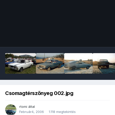
Image Tools
Csomagtérszőnyeg 002.jpg
rtomi
által
Február4, 2006
1.118 megtekintés