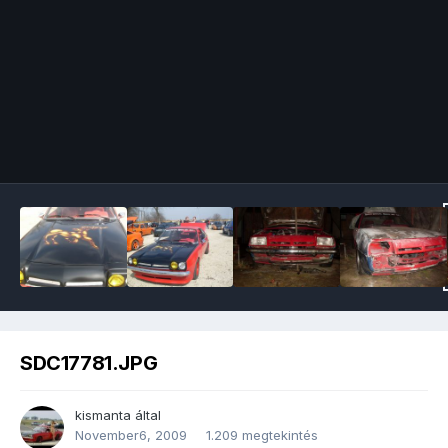
Image Tools
SDC17781.JPG
kismanta
által
November6, 2009
1.209 megtekintés