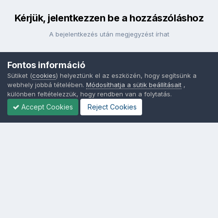
Kérjük, jelentkezzen be a hozzászóláshoz
A bejelentkezés után megjegyzést írhat
Fontos információ
Bejelentkezés
Sütiket (
cookies
) helyeztünk el az eszközén, hogy segítsünk a
webhely jobbá tételében.
Módosíthatja a sütik beállításait
,
különben feltételezzük, hogy rendben van a folytatás.
Accept Cookies
Reject Cookies
Nyelvek
Adatvédelem
Sütik - Az Ön adatainak védelme fontos a számunkra -
MainPage.hu
Powered by Invision Community