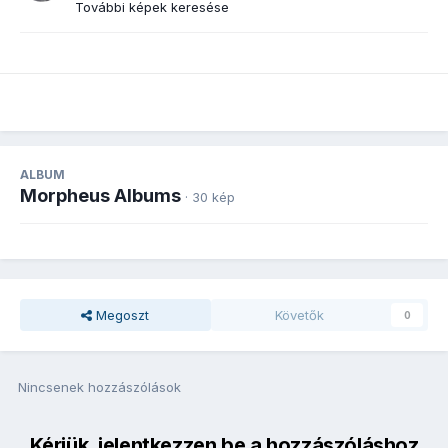
További képek keresése
ALBUM
Morpheus Albums
· 30 kép
Megoszt
Követők
0
Nincsenek hozzászólások
Kérjük, jelentkezzen be a hozzászóláshoz