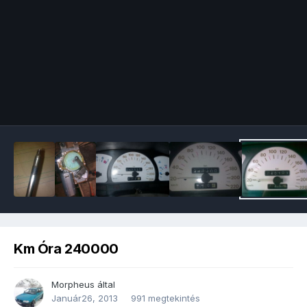
Image Tools
Km Óra 240000
Morpheus
által
Január26, 2013
991 megtekintés