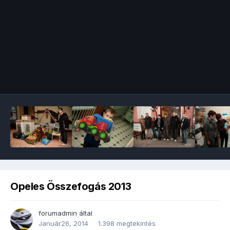
Image Tools
Opeles Összefogás 2013
forumadmin
által
Január26, 2014
1.398 megtekintés