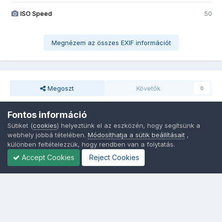
ISO Speed
50
Megnézem az összes EXIF információt
Megoszt
Követők
0
Fontos információ
Nincsenek hozzászólások
Sütiket (
cookies
) helyeztünk el az eszközén, hogy segítsünk a
webhely jobbá tételében.
Módosíthatja a sütik beállításait
,
különben feltételezzük, hogy rendben van a folytatás.
Accept Cookies
Reject Cookies
Nyelvek
Adatvédelem