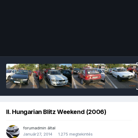
Image Tools
II. Hungarian Blitz Weekend (2006)
forumadmin
által
Január27, 2014
1.275 megtekintés