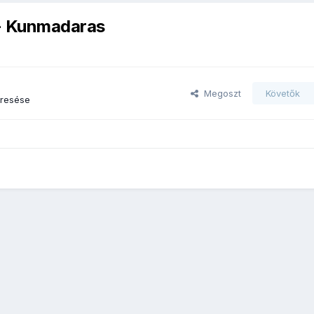
 - Kunmadaras
Megoszt
Követők
eresése