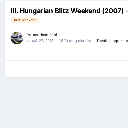
III. Hungarian Blitz Weekend (2007)
biltz-weekend
forumadmin
által
Január27, 2014
1.590 megtekintés
További képek k