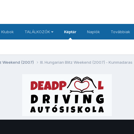
 Klubok
TALÁLKOZÓK
Képtár
Naplók
Továbbiak
litz Weekend (2007)
III. Hungarian Blitz Weekend (2007) - Kunmadaras