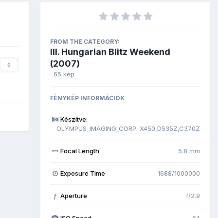
FROM THE CATEGORY:
III. Hungarian Blitz Weekend
(2007)
0
· 65 kép
FÉNYKÉP INFORMÁCIÓK
Készítve:
OLYMPUS_IMAGING_CORP. X450,D535Z,C370Z
Focal Length
5.8 mm
Exposure Time
1688/1000000
Aperture
f/2.9
f
ISO Speed
64