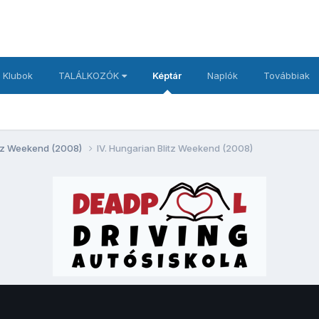
 Klubok
TALÁLKOZÓK
Képtár
Naplók
Továbbiak
litz Weekend (2008)
IV. Hungarian Blitz Weekend (2008)