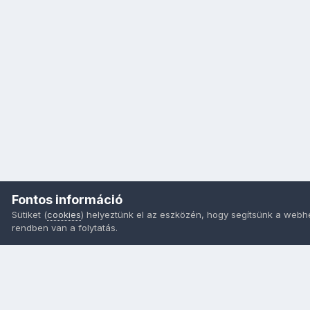
Fontos információ
Sütiket (
cookies
) helyeztünk el az eszközén, hogy segítsünk a webh
rendben van a folytatás.
Nyelvek