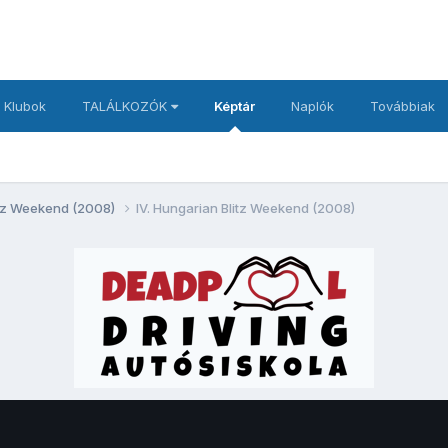
 Klubok
TALÁLKOZÓK
Képtár
Naplók
Továbbiak
litz Weekend (2008)
IV. Hungarian Blitz Weekend (2008)