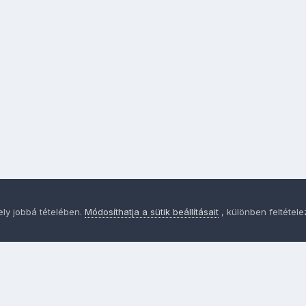
ely jobbá tételében.
Módosíthatja a sütik beállításait
, különben feltétel
Adatvédelem
Sütik - Az Ön adatainak védelme fontos a sz
MainPage.hu
Powered by Invision Community