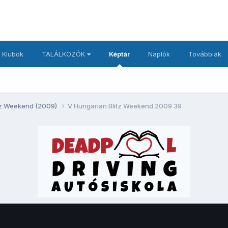
 Klubok
TALÁLKOZÓK
Képtár
Naplók
Továbbiak
itz Weekend (2009)
V Hungarian Blitz Weekend 2009 39