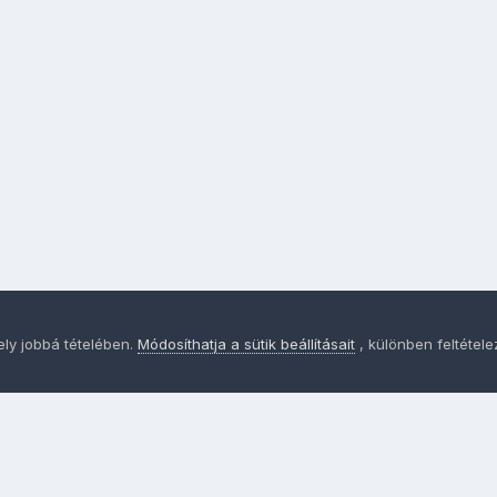
ely jobbá tételében.
Módosíthatja a sütik beállításait
, különben feltétel
Adatvédelem
Sütik - Az Ön adatainak védelme fontos a sz
MainPage.hu
Powered by Invision Community