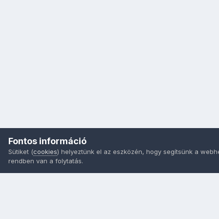
Fontos információ
Sütiket (
cookies
) helyeztünk el az eszközén, hogy segítsünk a webh
rendben van a folytatás.
Nyelvek