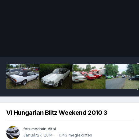
Image Tools
VI Hungarian Blitz Weekend 2010 3
forumadmin
által
Január27, 2014
1.143 megtekintés