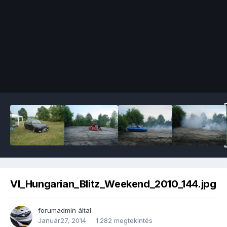
Image Tools
VI_Hungarian_Blitz_Weekend_2010_144.jpg
forumadmin
által
Január27, 2014
1.282 megtekintés