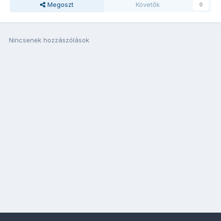
Megoszt
Követők
0
Nincsenek hozzászólások