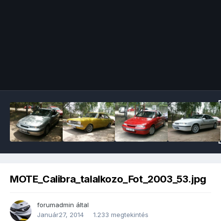
Image Tools
MOTE_Calibra_talalkozo_Fot_2003_53.jpg
forumadmin
által
Január27, 2014
1.233 megtekintés