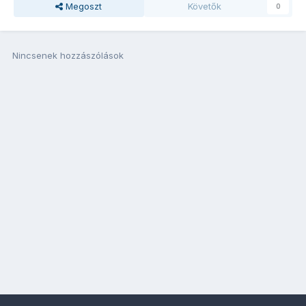
Megoszt
Követők
0
Nincsenek hozzászólások