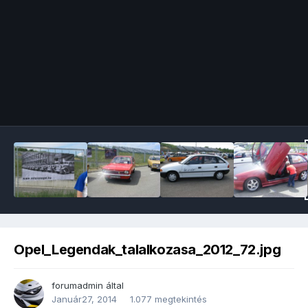
Image Tools
Opel_Legendak_talalkozasa_2012_72.jpg
forumadmin
által
Január27, 2014
1.077 megtekintés