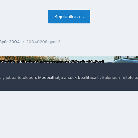
Bejelentkezés
 Győr 2004
20040208 gyor 2
ely jobbá tételében.
Módosíthatja a sütik beállításait
, különben feltétel
Adatvédelem
Sütik - Az Ön adatainak védelme fontos a sz
MainPage.hu
Powered by Invision Community