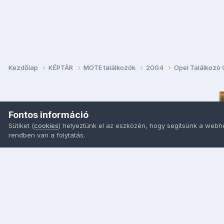
Kezdőlap
KÉPTÁR
MOTE találkozók
2004
Opel Találkozó
Fontos információ
Sütiket (
cookies
) helyeztünk el az eszközén, hogy segítsünk a webh
rendben van a folytatás.
Nyelvek