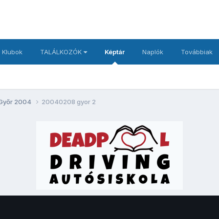
 Klubok
TALÁLKOZÓK
Képtár
Naplók
Továbbiak
 Győr 2004
20040208 gyor 2