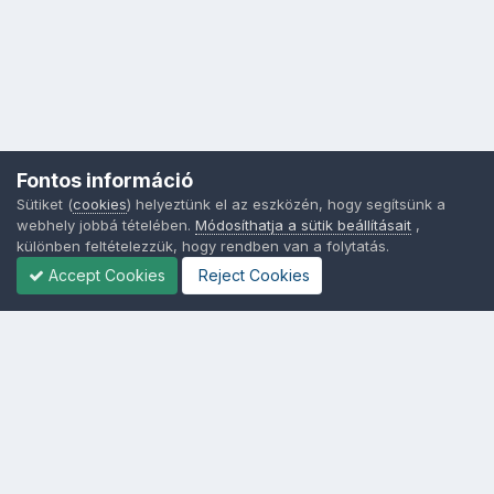
Fontos információ
Sütiket (
cookies
) helyeztünk el az eszközén, hogy segítsünk a
webhely jobbá tételében.
Módosíthatja a sütik beállításait
,
különben feltételezzük, hogy rendben van a folytatás.
Accept Cookies
Reject Cookies
Nyelvek
Adatvédelem
Sütik - Az Ön adatainak védelme fontos a számunkra -
MainPage.hu
Powered by Invision Community