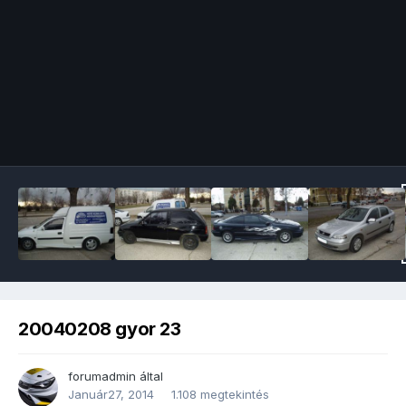
Image Tools
20040208 gyor 23
forumadmin
által
Január27, 2014
1.108 megtekintés