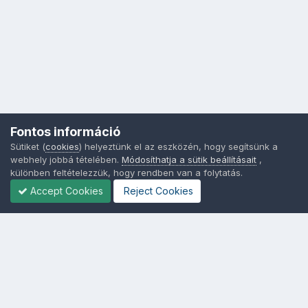
Fontos információ
Sütiket (
cookies
) helyeztünk el az eszközén, hogy segítsünk a
webhely jobbá tételében.
Módosíthatja a sütik beállításait
,
különben feltételezzük, hogy rendben van a folytatás.
Accept Cookies
Reject Cookies
Nyelvek
Adatvédelem
Sütik - Az Ön adatainak védelme fontos a számunkra -
MainPage.hu