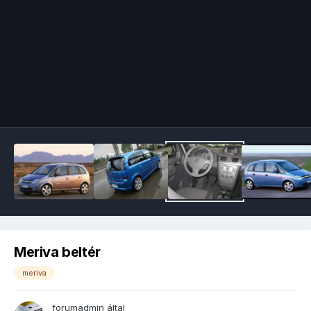
Image Tools
Meriva beltér
meriva
forumadmin
által