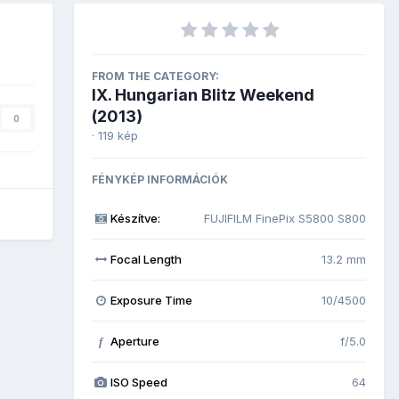
FROM THE CATEGORY:
IX. Hungarian Blitz Weekend
(2013)
0
· 119 kép
FÉNYKÉP INFORMÁCIÓK
Készítve:
FUJIFILM FinePix S5800 S800
Focal Length
13.2 mm
Exposure Time
10/4500
Aperture
f/5.0
f
ISO Speed
64