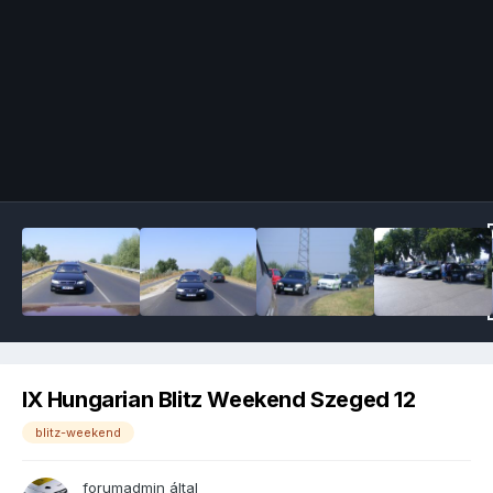
Image Tools
IX Hungarian Blitz Weekend Szeged 12
blitz-weekend
forumadmin
által