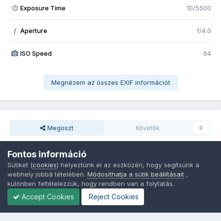
Exposure Time
10/5500
Aperture
f/4.0
f
ISO Speed
64
Megnézem az összes EXIF információt
Megoszt
Követők
0
Fontos információ
Nincsenek hozzászólások
Sütiket (
cookies
) helyeztünk el az eszközén, hogy segítsünk a
webhely jobbá tételében.
Módosíthatja a sütik beállításait
,
különben feltételezzük, hogy rendben van a folytatás.
Accept Cookies
Reject Cookies