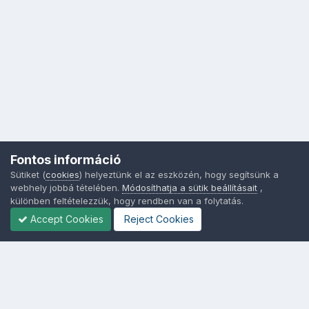
Fontos információ
Sütiket (
cookies
) helyeztünk el az eszközén, hogy segítsünk a
webhely jobbá tételében.
Módosíthatja a sütik beállításait
,
különben feltételezzük, hogy rendben van a folytatás.
Accept Cookies
Reject Cookies
Nyelvek
Adatvédelem