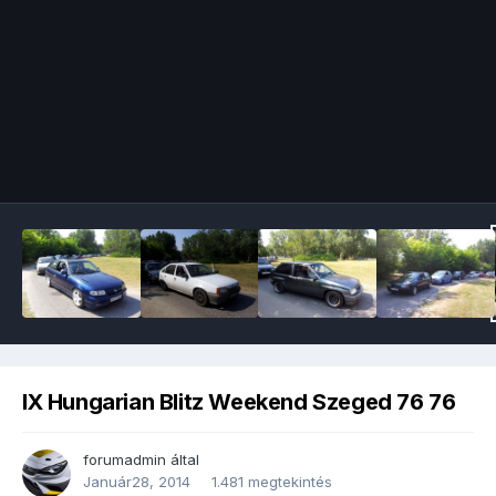
Image Tools
IX Hungarian Blitz Weekend Szeged 76 76
forumadmin
által
Január28, 2014
1.481 megtekintés