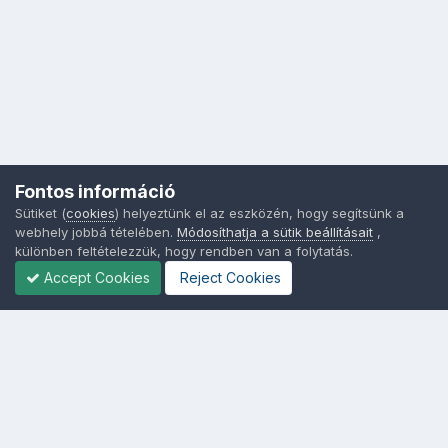
Fontos információ
Sütiket (
cookies
) helyeztünk el az eszközén, hogy segítsünk a
webhely jobbá tételében.
Módosíthatja a sütik beállításait
,
különben feltételezzük, hogy rendben van a folytatás.
Accept Cookies
Reject Cookies
Nyelvek
Adatvédelem
Sütik - Az Ön adatainak védelme fontos a számunkra -
MainPage.hu