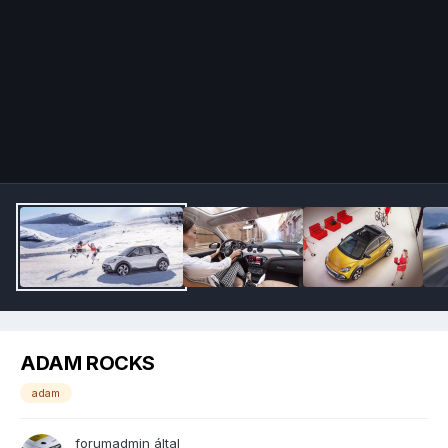
Image Tools
ADAM ROCKS
adam
forumadmin
által