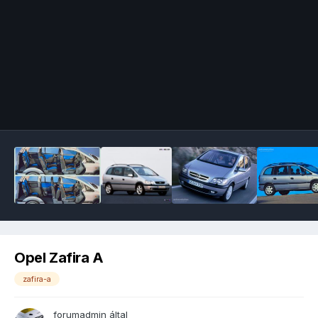
Image Tools
Opel Zafira A
zafira-a
forumadmin
által