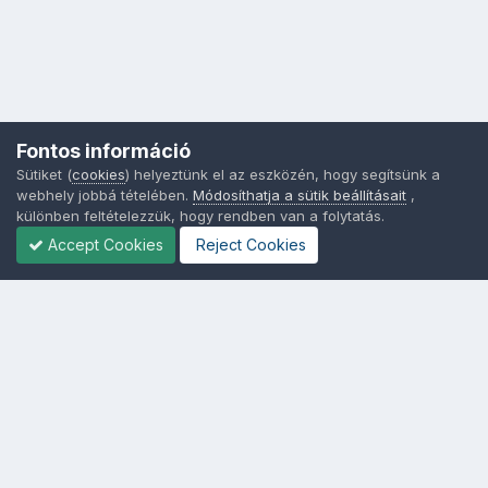
Fontos információ
Sütiket (
cookies
) helyeztünk el az eszközén, hogy segítsünk a
webhely jobbá tételében.
Módosíthatja a sütik beállításait
,
különben feltételezzük, hogy rendben van a folytatás.
Accept Cookies
Reject Cookies
Nyelvek
Adatvédelem
Sütik - Az Ön adatainak védelme fontos a számunkra -
MainPage.hu
Powered by Invision Community