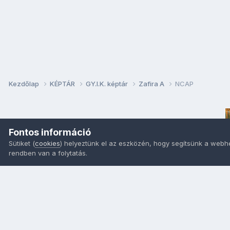
Kezdőlap
KÉPTÁR
GY.I.K. képtár
Zafira A
NCAP
Fontos információ
Sütiket (
cookies
) helyeztünk el az eszközén, hogy segítsünk a webh
rendben van a folytatás.
Nyelvek