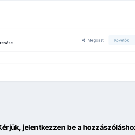
Megoszt
Követők
eresése
Kérjük, jelentkezzen be a hozzászólásho