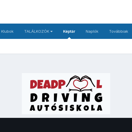
 Klubok
TALÁLKOZÓK
Képtár
Naplók
Továbbiak