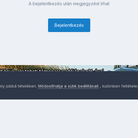
A bejelentkezés után megjegyzést írhat
Bejelentkezés
ely jobbá tételében.
Módosíthatja a sütik beállításait
, különben feltétel
Adatvédelem
Sütik - Az Ön adatainak védelme fontos a sz
MainPage.hu
Powered by Invision Community