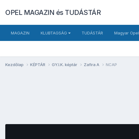
OPEL MAGAZIN és TUDÁSTÁR
MAGAZIN
KLUBTAGSÁG
TUDÁSTÁR
Magyar Opel
Kezdőlap
KÉPTÁR
GY.I.K. képtár
Zafira A
NCAP