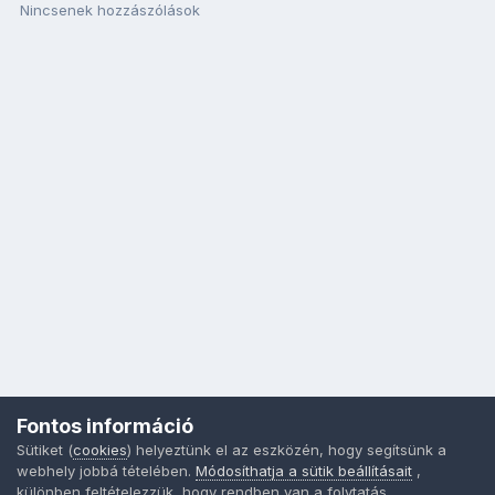
Nincsenek hozzászólások
Fontos információ
Sütiket (
cookies
) helyeztünk el az eszközén, hogy segítsünk a
webhely jobbá tételében.
Módosíthatja a sütik beállításait
,
különben feltételezzük, hogy rendben van a folytatás.