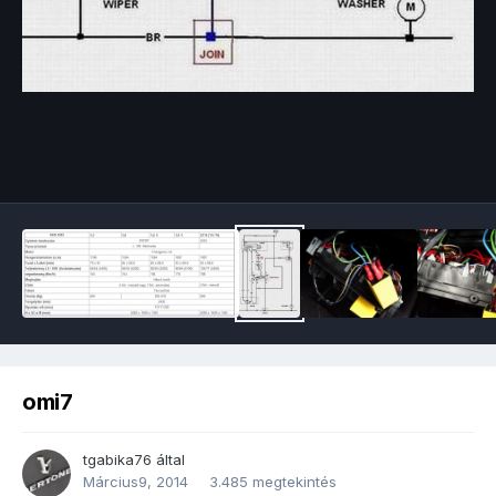
Image Tools
omi7
tgabika76
által
Március9, 2014
3.485 megtekintés