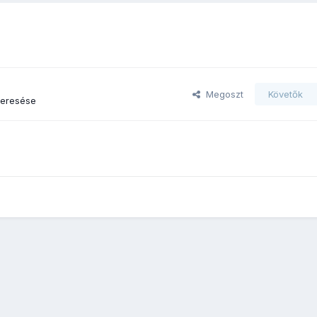
Megoszt
Követők
keresése