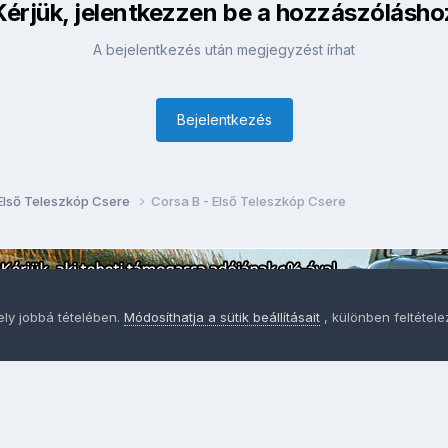
Kérjük, jelentkezzen be a hozzászólásho
A bejelentkezés után megjegyzést írhat
Bejelentkezés
 Első Teleszkóp Csere
Corsa B - Első Teleszkóp Csere
ely jobbá tételében.
Módosíthatja a sütik beállításait
, különben feltétel
Adatvédelem
Sütik - Az Ön adatainak védelme fontos a sz
MainPage.hu
Powered by Invision Community