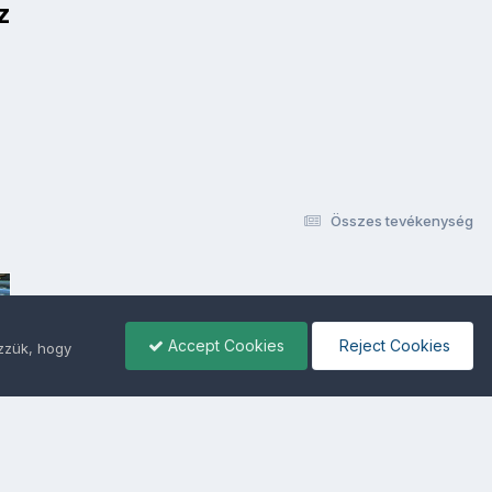
z
Összes tevékenység
Accept Cookies
Reject Cookies
ezzük, hogy
ámunkra -