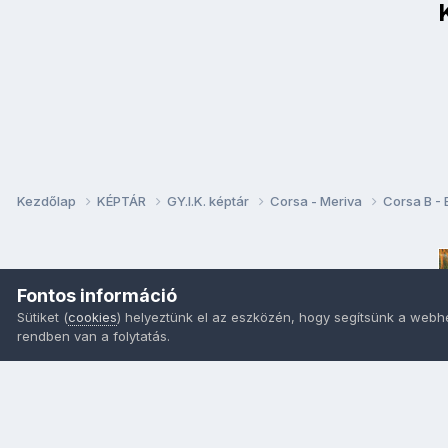
Kezdőlap
KÉPTÁR
GY.I.K. képtár
Corsa - Meriva
Corsa B -
Fontos információ
Sütiket (
cookies
) helyeztünk el az eszközén, hogy segítsünk a webh
rendben van a folytatás.
Nyelvek