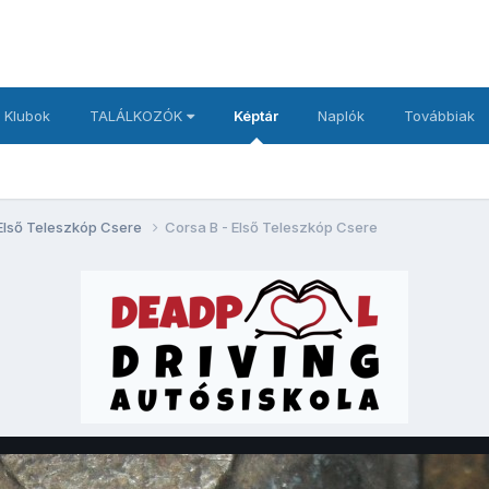
 Klubok
TALÁLKOZÓK
Képtár
Naplók
Továbbiak
 Első Teleszkóp Csere
Corsa B - Első Teleszkóp Csere