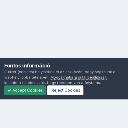
Fontos információ
Sütiket (
cookies
) helyeztünk el az eszközén, hogy segítsünk a
webhely jobbá tételében.
Módosíthatja a sütik beállításait
,
különben feltételezzük, hogy rendben van a folytatás.
Accept Cookies
Reject Cookies
Nyelvek
Adatvédelem