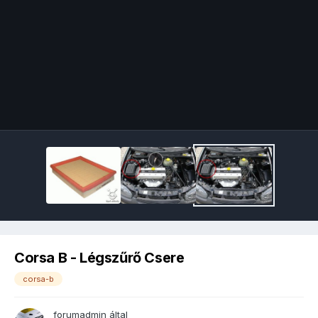
Image Tools
Corsa B - Légszűrő Csere
corsa-b
forumadmin
által