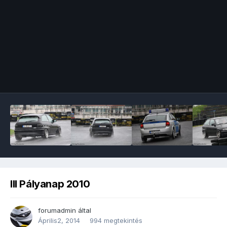
Image Tools
III Pályanap 2010
forumadmin
által
Április2, 2014
994 megtekintés