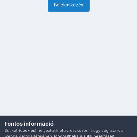
Bejelentkezés
Fontos információ
Sütiket (
cookies
) helyeztünk el az eszközén, hogy segítsünk a
webhely jobbá tételében.
Módosíthatja a sütik beállításait
,